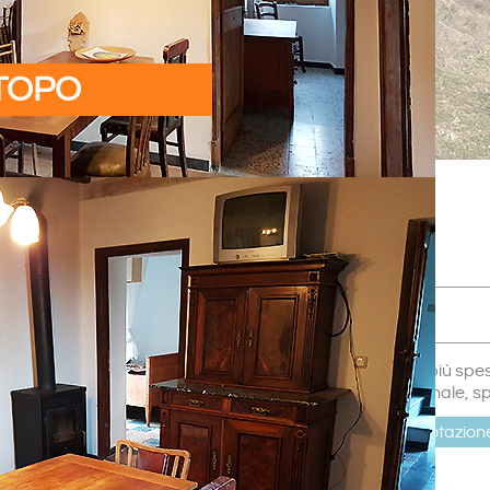
TOPO
Prezzi
1.4. - 31.10.
Bassa stagione
(tempo rimanente)
prezzo indicativo, più spes
nel semestre invernale, s
Richiesta di prenotazion