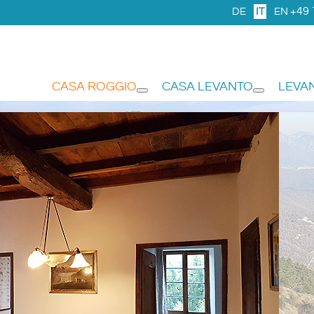
+49 
DE
IT
EN
CASA ROGGIO
CASA LEVANTO
LEVA