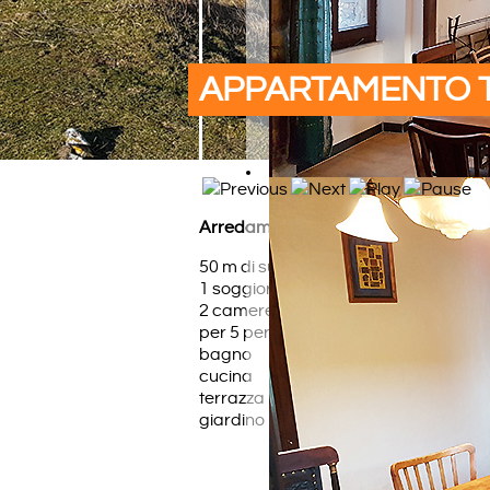
APPARTAMENTO 
Arredamento
50 m di superficie
1 soggiorno
2 camere da letto (disponibilità letti
per 5 persone)
bagno
cucina
terrazza
giardino