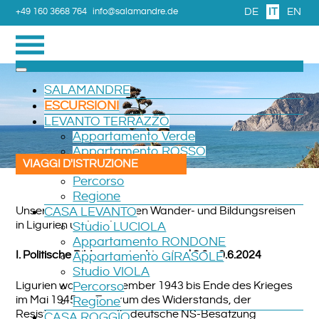
DE
IT
EN
+49 160 3668 764
info@salamandre.de
SALAMANDRE
ESCURSIONI
LEVANTO TERRAZZO
Appartamento Verde
Appartamento ROSSO
VIAGGI D'ISTRUZIONE
Camera
Percorso
Regione
Unsere antifaschistischen Wander- und Bildungsreisen
CASA LEVANTO
in Ligurien und anderswo:
Studio LUCIOLA
Appartamento RONDONE
I. Politische Bildungsreise Ligurien | 2.6. - 9.6.2024
Appartamento GIRASOLE
Studio VIOLA
Ligurien war ab September 1943 bis Ende des Krieges
Percorso
im Mai 1945 ein Zentrum des Widerstands, der
Regione
Resistenza, gegen die deutsche NS-Besatzung
CASA ROGGIO