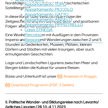
Norditaliens und den italienischen faschistischen
Appartamento TOPO
Satellitenstaat.
Appartamento PICCOLO
Appartamento GATTO
In diese kurze, aber vielschichtige Phase der
Appartamento ANGELO
Zeitgeschichte und ihre bis heute sicht- und spürbaren
Appartamento PIPPISTRELLO
Folgen wollen wir eintauchen.
Casa STREGA
Percorso
Eine Woche Programm mit Ausflügen in den Provinzen
Imperia und Genua, mit Wanderungen zwischen 2 und 5
Regione
Stunden zu Gedenkorten, Museen, Plätzen, kleinen
Dörfern und Städten mit vielen traurigen, aber auch
ermutigenden Geschichten.
Lage und Landschaften Liguriens zwischen Meer und
Bergen bilden die Kulisse für unsere Reisen.
Basis und Unterkunft ist unser
Anwesen in Roggio
.
Download Programm (PDF, 3 Seiten)
II. Politische Wander- und Bildungsreise nach Levanto/
östliches Ligurien | 28.10.-4.11.2023