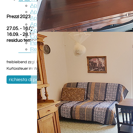
Appartamento TOPO
Appartamento PICCOLO
Prezzi 2023
Appartamento GATTO
Appartamento ANGELO
27.05. - 16.09. su richiesta
Appartamento PIPPISTRELLO
16.09. - 28.10. su richiesta
Casa STREGA
residuo tempo su richiesta
Percorso
Regione
freibleibend zzgl. Nebenkostenpauschale und Reinigung,
Kurtaxsteuer im Winterhalbjahr Heizkosten
richiesta di prenotazione
,