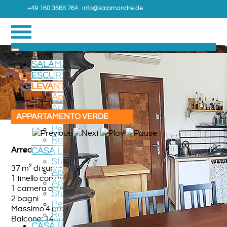
+49 160 3668 764
info@salamandre.de
SALAMANDRE
ESCURSIONI
LEVANTO TERRAZZO
Appartamento Verde
Appartamento ROSSO
APPARTAMENTO VERDE
Camera
Percorso
Regione
Arredamento
CASA LEVANTO
Studio LUCIOLA
37 m² di superficie
Appartamento RONDONE
1 tinello con divano letto
Appartamento GIRASOLE
1 camera da letto
Studio VIOLA
2 bagni
Percorso
Massimo 4 posti letto
Regione
Balcone: 14qm
CASA ROGGIO