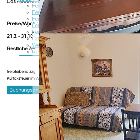
Das Appartment liegt im 4.Stock des Hauses
Ferienwohnung TOPO
Ferienwohnung PICCOLO
Ferienwohnung GATTO
Preise/Woche 2026
Ferienwohnung ANGELO
Ferienwohnung PIPPISTRELLO
21.3. - 31.10. 650€
Casa STREGA
Wegbeschreibung
Restliche Zeit 590€
Region
freibleibend zzgl. Nebenkostenpauschale und Reinigung,
Kurtaxsteuer im Winterhalbjahr Heizkosten
Buchungsanfrage