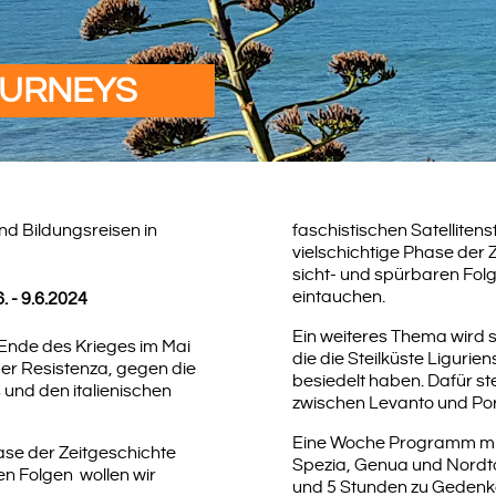
OURNEYS
nd Bildungsreisen in
faschistischen Satellitens
vielschichtige Phase der 
sicht- und spürbaren Fol
eintauchen.
6. - 9.6.2024
Ein weiteres Thema wird 
Ende des Krieges im Mai
die die Steilküste Liguri
er Resistenza, gegen die
besiedelt haben. Dafür ste
und den italienischen
zwischen Levanto und Po
Eine Woche Programm mit
hase der Zeitgeschichte
Spezia, Genua und Nord
en Folgen wollen wir
und 5 Stunden zu Gedenko