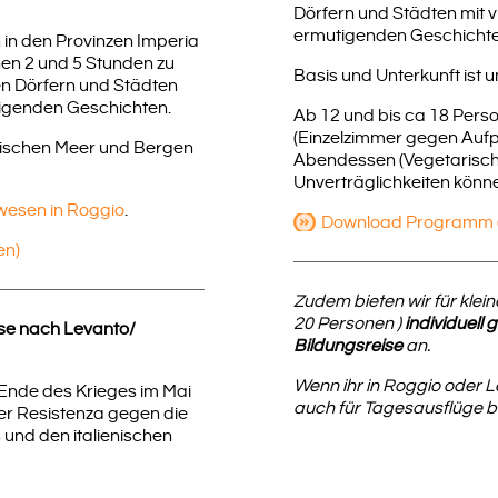
Dörfern und Städten mit v
ermutigenden Geschichte
in den Provinzen Imperia
en 2 und 5 Stunden zu
Basis und Unterkunft ist 
en Dörfern und Städten
tigenden Geschichten.
Ab 12 und bis ca 18 Pers
(Einzelzimmer gegen Aufp
wischen Meer und Bergen
Abendessen (Vegetarisch,
Unverträglichkeiten könne
esen in Roggio
.
Download Programm (P
en)
Zudem bieten wir für klei
20 Personen )
individuell
ise nach Levanto/
Bildungsreise
an.
Wenn ihr in Roggio oder L
Ende des Krieges im Mai
auch für Tagesausflüge 
er Resistenza gegen die
und den italienischen