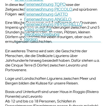
Ferienwohnung TOPO
In diese kurze, aber vielschichtige Phase der
Ferienwohnung PICCOLO
Zeitgeschichte und ihre bis heute sicht- und spürbaren
Folgen wollen wir eintauchen.
Ferienwohnung GATTO
Ferienwohnung ANGELO
Eine Woche Programm mit Ausflügen in den Provinzen
Ferienwohnung PIPPISTRELLO
Imperia und Genua, mit Wanderungen zwischen 2 und 5
Casa STREGA
Stunden zu Gedenkorten, Museen, Plätzen, kleinen
Wegbeschreibung
Dörfern und Städten mit vielen traurigen, aber auch
Region
ermutigenden Geschichten.
Ein weiteres Thema wird sein: die Geschichte der
Menschen, die die Steilküste Liguriens über
Jahrhunderte hinweg besiedelt haben. Dafür stehen u.a.
die Cinque Terre (5 Dörfer) zwischen Levanto und
Portovenere.
Lage und Landschaften Liguriens zwischen Meer und
Bergen bilden die Kulisse für unsere Reisen.
Basis und Unterkunft sind unser Haus in Roggio (Riviera
Ponente) und Levanto
Ab 12 und bis ca 18 Personen, Schlafen in