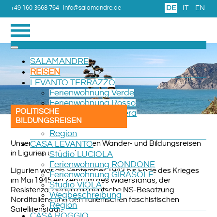
DE
IT
EN
+49 160 3668 764
info@salamandre.de
SALAMANDRE
REISEN
LEVANTO TERRAZZO
Ferienwohnung Verde
Ferienwohnung Rosso
POLITISCHE
Ferienzimmer Camera
BILDUNGSREISEN
Wegbeschreibung
Region
Unsere antifaschistischen Wander- und Bildungsreisen
CASA LEVANTO
in Ligurien und anderswo:
Studio LUCIOLA
Ferienwohnung RONDONE
Ligurien war ab September 1943 bis Ende des Krieges
Ferienwohnung GIRASOLE
im Mai 1945 ein Zentrum des Widerstands, der
Studio VIOLA
Resistenza, gegen die deutsche NS-Besatzung
Wegbeschreibung
Norditaliens und den italienischen faschistischen
Region
Satellitenstaat.
CASA ROGGIO