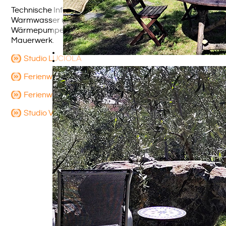
Technische Infos: Unser Haus hat Solarkollektoren für
Warmwasser und Heizung, unterstützt von einer
Wärmepumpe. Es ist ein Neubau mit atmungsaktivem
Mauerwerk.
Studio LUCIOLA
Ferienwohnung RONDONE
Ferienwohnung GIRASOLE
Studio VIOLA