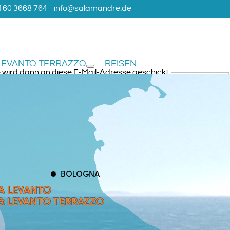
160 3668 764
info@salamandre.de
LEVANTO TERRAZZO
REISEN
 wird dann an diese E-Mail-Adresse geschickt.