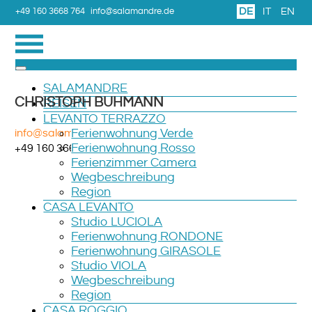
DE
IT
EN
+49 160 3668 764
info@salamandre.de
SALAMANDRE
CHRISTOPH BUHMANN
REISEN
LEVANTO TERRAZZO
info@salamandre.de
Ferienwohnung Verde
Ferienwohnung Rosso
+49 160 3668 764
Ferienzimmer Camera
Wegbeschreibung
Region
CASA LEVANTO
Studio LUCIOLA
Ferienwohnung RONDONE
Ferienwohnung GIRASOLE
Studio VIOLA
Wegbeschreibung
Region
CASA ROGGIO