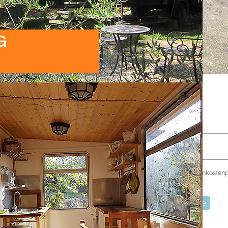
G
Preise
1.4. - 31.10.
Nebensaison
(restliche Zeit)
freibleibend zzgl. Nebenkosten
Heizkosten
Buchungsanfrage