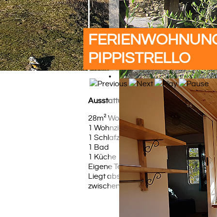
FERIENWOHNUN
PIPPISTRELLO
Ausstattung
28m² Wohnfläche
1 Wohnzimmer
1 Schlafzimmer
1 Bad
1 Küche
Eigene Terrasse
Liegt abseits vom Haupthaus
zwischen Oliven